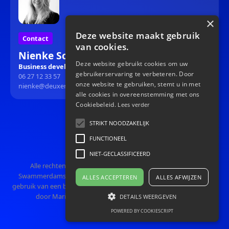
×
Deze website maakt gebruik
Contact
van cookies.
Nienke Schuttelaar
Deze website gebruikt cookies om uw
Business development
gebruikerservaring te verbeteren. Door
06 27 12 33 57
onze website te gebruiken, stemt u in met
nienke@deuxers.nl
alle cookies in overeenstemming met ons
Cookiebeleid.
Lees verder
STRIKT NOODZAKELIJK
FUNCTIONEEL
NIET-GECLASSIFICEERD
Alle rechten voorbehouden DEUXERS B.V KVK 64377008.
Swammerdamstraat 81091 RT Amsterdam. Deze website maakt
ALLES ACCEPTEREN
ALLES AFWIJZEN
gebruik van een beveiligde SSL verbinding Let's Encrypt. Illustraties
door Marius Veltman Webdesign door Theta33.com
DETAILS WEERGEVEN
POWERED BY COOKIESCRIPT