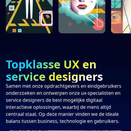
Logistiek &
Onderwijs &
Zorg
Branch
Branch
Branch
operations
wetenschap
Topklasse UX en
service designers
Samen met onze opdrachtgevers en eindgebruikers
onderzoeken en ontwerpen onze ux-specialisten en
service designers de best mogelijke digitaal
interactieve oplossingen, waarbij de mens altijd
centraal staat. Op deze manier vinden we de ideale
balans tussen business, technologie en gebruikers.